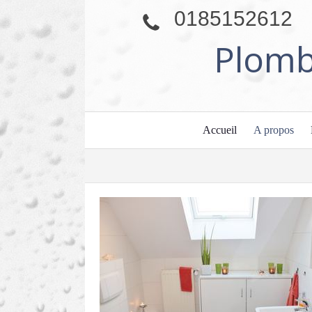
0185152612
Plomb
Accueil
A propos