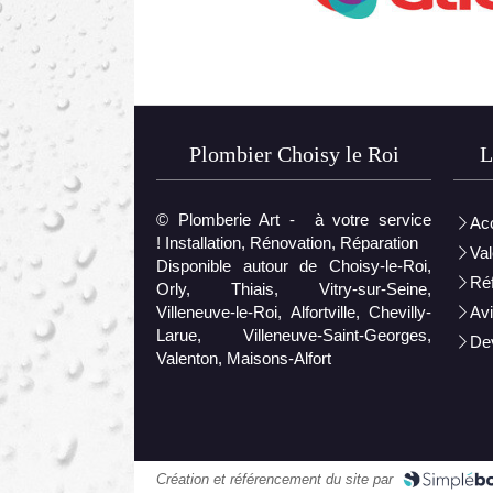
Plombier Choisy le Roi
L
© Plomberie Art - à votre service
Acc
! Installation, Rénovation, Réparation
Val
Disponible autour de Choisy-le-Roi,
Ré
Orly, Thiais, Vitry-sur-Seine,
Villeneuve-le-Roi, Alfortville, Chevilly-
Av
Larue, Villeneuve-Saint-Georges,
Dev
Valenton, Maisons-Alfort
Création et référencement du site par